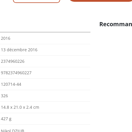
Recomman
2016
13 décembre 2016
2374960226
9782374960227
120714-44
326
14.8 x 21.0 x 2.4 cm
427 g
Nikol DZIUB