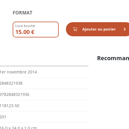
FORMAT
Livre broché
Ajouter au panier
15.00 €
Recomman
1er novembre 2014
2848321938
9782848321936
118123-50
201
16.0 x 24.0 x 1.0 cm