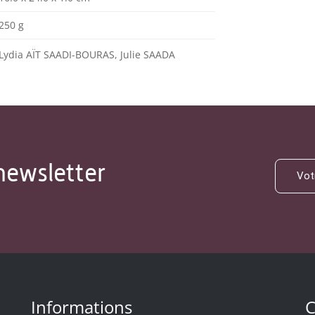
250 g
Lydia AÏT SAADI-BOURAS, Julie SAADA
newsletter
Informations
C