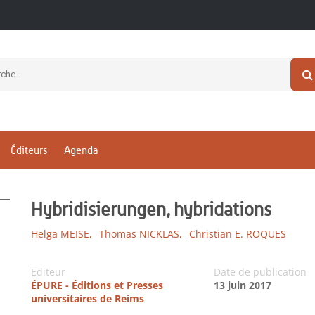
Éditeurs
Agenda
Hybridisierungen, hybridations
Helga MEISE,
Thomas NICKLAS,
Christian E. ROQUES
Editeur
Date de publication
ÉPURE - Éditions et Presses
13 juin 2017
universitaires de Reims