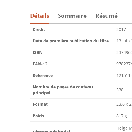
Détails
Sommaire
Résumé
Crédit
2017
Date de première publication du titre
13 juin
ISBN
237496
EAN-13
978237
Référence
121511
Nombre de pages de contenu
338
principal
Format
23.0 x 2
Poids
817 g
Helga M
Directeur éditorial