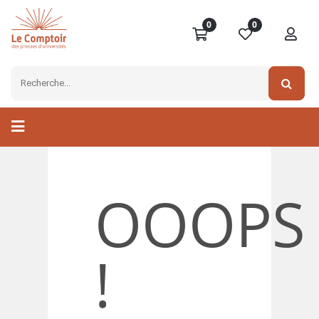
0
0
OOOPS
!