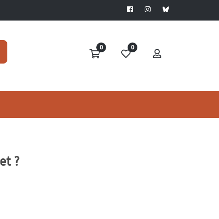
0
0
et ?