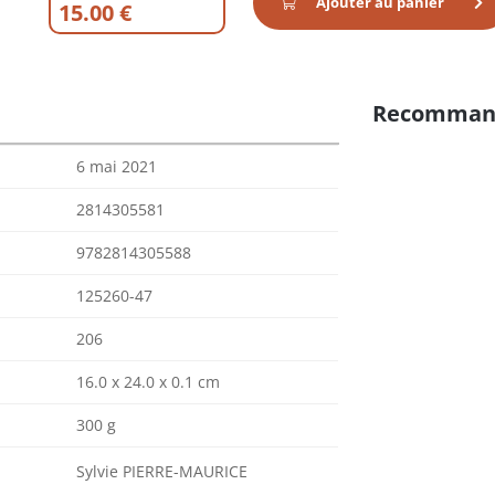
Ajouter au panier
15.00 €
Recomman
6 mai 2021
2814305581
9782814305588
125260-47
206
16.0 x 24.0 x 0.1 cm
300 g
Sylvie PIERRE-MAURICE