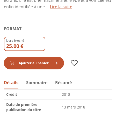
écrans. Elle est une machine à être vue et à voir.Elle est
enfin identifiée à une ...
Lire la suite
FORMAT
Livre broché
25.00 €
Ajouter au panier
Détails
Sommaire
Résumé
Crédit
2018
Date de première
13 mars 2018
publication du titre