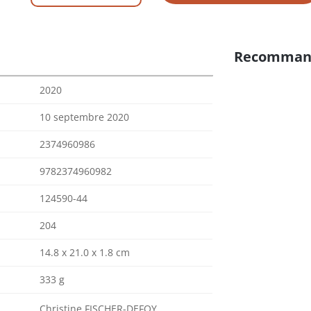
Recomman
2020
10 septembre 2020
2374960986
9782374960982
124590-44
204
14.8 x 21.0 x 1.8 cm
333 g
Christine FISCHER-DEFOY