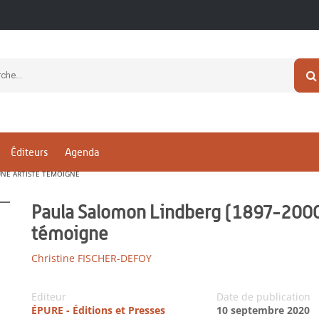
Éditeurs
Agenda
" UNE ARTISTE TÉMOIGNE
Paula Salomon Lindberg (1897-2000) "
témoigne
Christine FISCHER-DEFOY
Editeur
Date de publication
ÉPURE - Éditions et Presses
10 septembre 2020