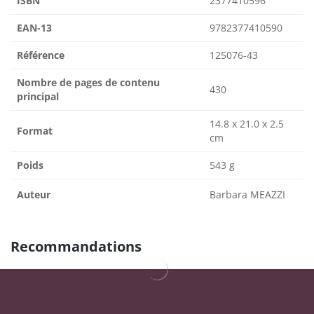
ISBN
2377410596
EAN-13
9782377410590
Référence
125076-43
Nombre de pages de contenu
430
principal
14.8 x 21.0 x 2.5
Format
cm
Poids
543 g
Auteur
Barbara MEAZZI
Recommandations