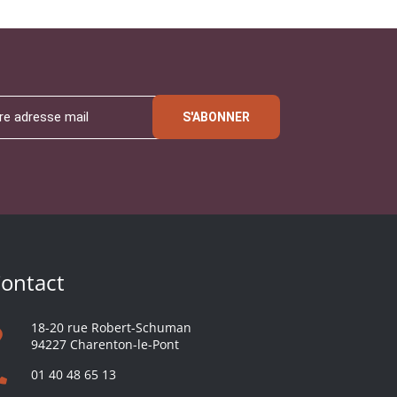
S'ABONNER
ontact
18-20 rue Robert-Schuman
94227 Charenton-le-Pont
01 40 48 65 13