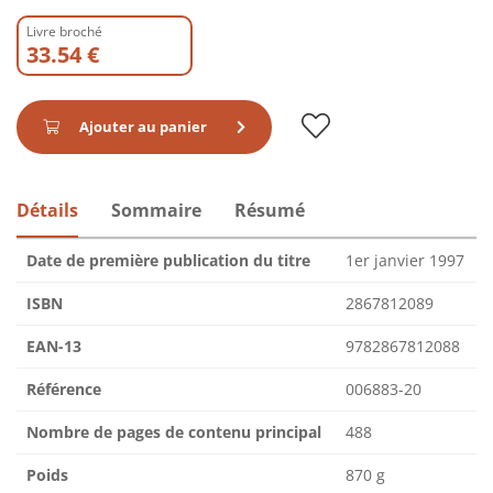
Livre broché
33.54 €
Ajouter au panier
Détails
Sommaire
Résumé
Date de première publication du titre
1er janvier 1997
ISBN
2867812089
EAN-13
9782867812088
Référence
006883-20
Nombre de pages de contenu principal
488
Poids
870 g