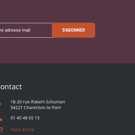
S'ABONNER
ontact
18-20 rue Robert-Schuman
94227 Charenton-le-Pont
01 40 48 65 13
Nous écrire