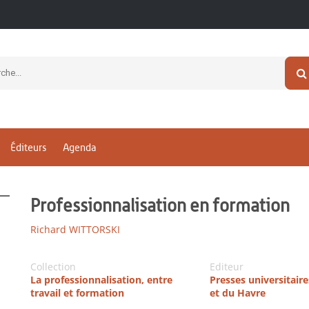
Éditeurs
Agenda
Professionnalisation en formation
Richard WITTORSKI
Collection
Editeur
La professionnalisation, entre
Presses universitair
travail et formation
et du Havre