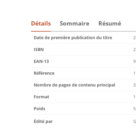
Détails
Sommaire
Résumé
Date de première publication du titre
2
ISBN
2
EAN-13
9
Référence
1
Nombre de pages de contenu principal
3
Format
1
Poids
5
Édité par
G