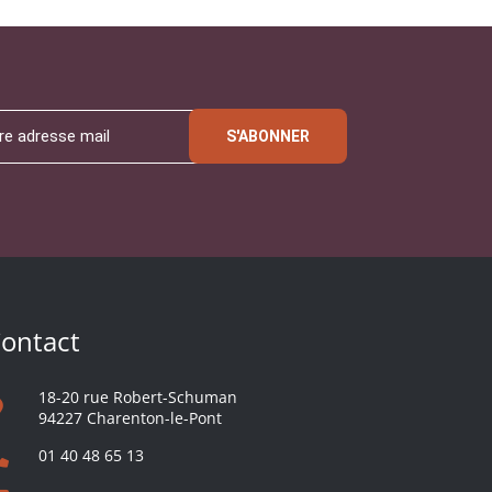
S'ABONNER
ontact
18-20 rue Robert-Schuman
94227 Charenton-le-Pont
01 40 48 65 13