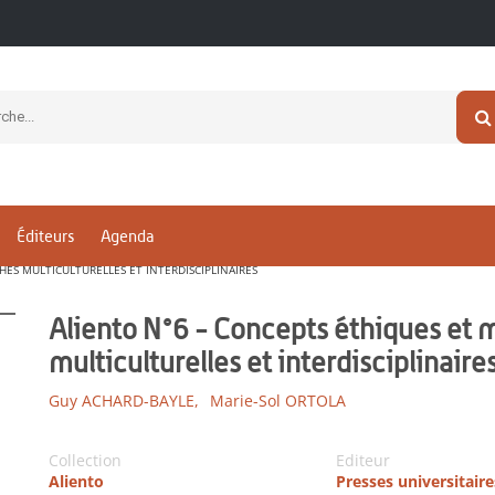
Éditeurs
Agenda
HES MULTICULTURELLES ET INTERDISCIPLINAIRES
Aliento N°6 - Concepts éthiques et 
multiculturelles et interdisciplinaire
Guy ACHARD-BAYLE,
Marie-Sol ORTOLA
Collection
Editeur
Aliento
Presses universitair