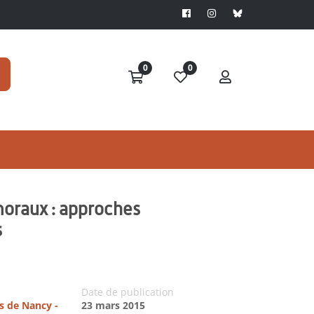
0
0
moraux : approches
s
Date de publication
es de Nancy -
23 mars 2015