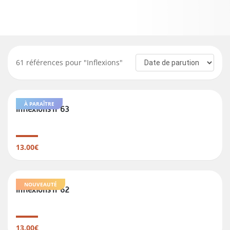
61
références pour "
Inflexions
"
À PARAÎTRE
Inflexions n°63
13.00€
NOUVEAUTÉ
Inflexions n°62
13.00€