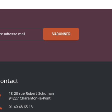
S'ABONNER
ontact
18-20 rue Robert-Schuman
94227 Charenton-le-Pont
01 40 48 65 13