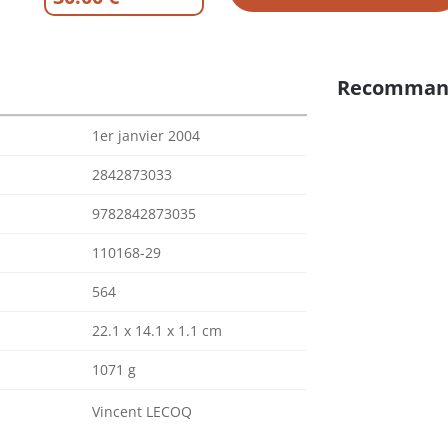
Recomman
1er janvier 2004
2842873033
9782842873035
110168-29
564
22.1 x 14.1 x 1.1 cm
1071 g
Vincent LECOQ