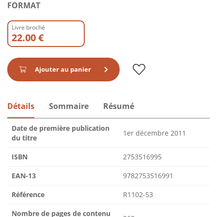
FORMAT
Livre broché
22.00 €
Ajouter au panier
Détails
Sommaire
Résumé
Date de première publication
1er décembre 2011
du titre
ISBN
2753516995
EAN-13
9782753516991
Référence
R1102-53
Nombre de pages de contenu