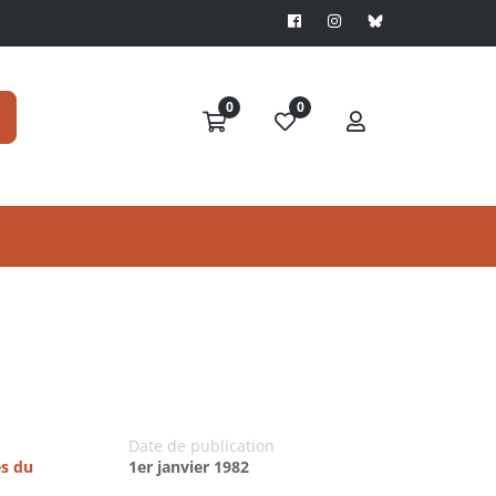
0
0
Date de publication
es du
1er janvier 1982