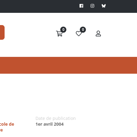
0
0
Date de publication
cole de
1er avril 2004
ve