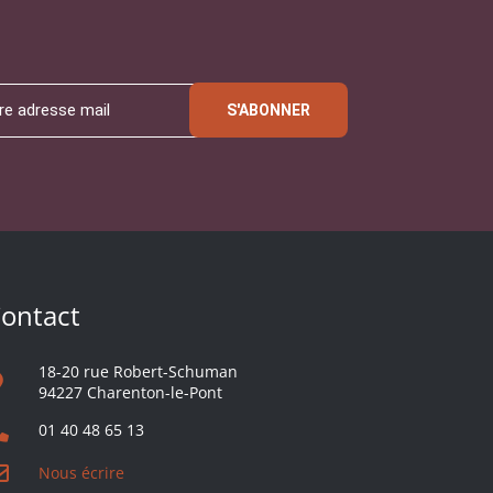
S'ABONNER
ontact
18-20 rue Robert-Schuman
94227 Charenton-le-Pont
01 40 48 65 13
Nous écrire