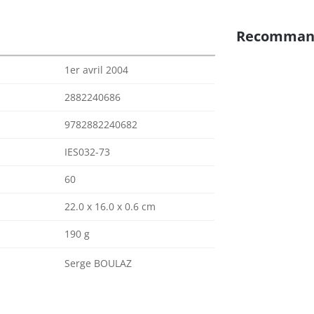
Recomman
1er avril 2004
2882240686
9782882240682
IES032-73
60
22.0 x 16.0 x 0.6 cm
190 g
Serge BOULAZ