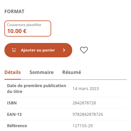
FORMAT
Couverture plastifiée
10.00 €
Ajouter au panier
Détails
Sommaire
Résumé
Date de première publication
14 mars 2023
du titre
ISBN
2842878728
EAN-13
9782842878726
Référence
127155-29