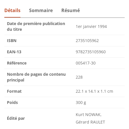
Détails
Sommaire
Résumé
Date de première publication
1er janvier 1994
du titre
ISBN
2735105962
EAN-13
9782735105960
Référence
005417-30
Nombre de pages de contenu
228
principal
Format
22.1 x 14.1 x 1.1 cm
Poids
300 g
Kurt NOWAK,
Édité par
Gérard RAULET