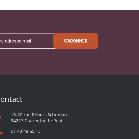
S'ABONNER
ontact
18-20 rue Robert-Schuman
94227 Charenton-le-Pont
01 40 48 65 13