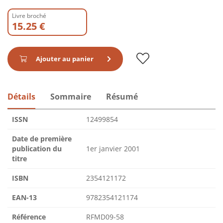
Livre broché
15.25 €
Ajouter au panier
Détails
Sommaire
Résumé
ISSN
12499854
Date de première
publication du
1er janvier 2001
titre
ISBN
2354121172
EAN-13
9782354121174
Référence
RFMD09-58