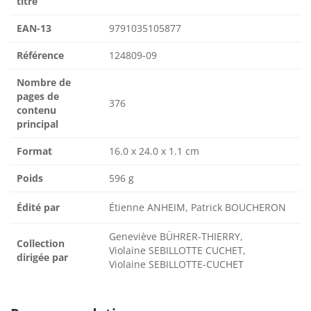
titre
EAN-13
9791035105877
Référence
124809-09
Nombre de
pages de
376
contenu
principal
Format
16.0 x 24.0 x 1.1 cm
Poids
596 g
Édité par
Étienne ANHEIM, Patrick BOUCHERON
Geneviève BÜHRER-THIERRY,
Collection
Violaine SEBILLOTTE CUCHET,
dirigée par
Violaine SEBILLOTTE-CUCHET