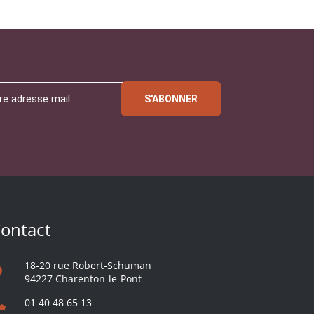
S'ABONNER
ontact
18-20 rue Robert-Schuman
94227 Charenton-le-Pont
01 40 48 65 13