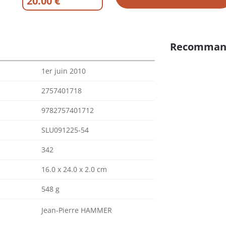
20.00 €
Recomman
1er juin 2010
2757401718
9782757401712
SLU091225-54
342
16.0 x 24.0 x 2.0 cm
548 g
Jean-Pierre HAMMER