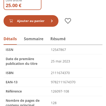
Livre broché
25.00 €
Ajouter au panier
Détails
Sommaire
Résumé
ISSN
12547867
Date de première
25 mai 2023
publication du titre
ISBN
2111674370
EAN-13
9782111674370
Référence
126097-108
Nombre de pages de
128
contenu principal