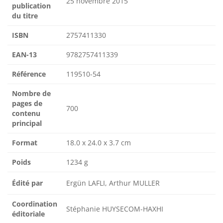
25 novembre 2015
publication
du titre
ISBN
2757411330
EAN-13
9782757411339
Référence
119510-54
Nombre de
pages de
700
contenu
principal
Format
18.0 x 24.0 x 3.7 cm
Poids
1234 g
Édité par
Ergün LAFLI, Arthur MULLER
Coordination
Stéphanie HUYSECOM-HAXHI
éditoriale