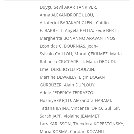
Duygu Sevil AKAR TANRIVER,
Anna ALEXANDROPOULOU,
Aikaterini BARAKARI-GLENI, Caitlín
E. BARRETT, Angela BELLIA, Fede BERTI,
Margherita BONANNO ARAVANTINOS,
Leonidas C. BOURNIAS, Jean-
Sylvain CAILLOU, Murat ÇEKILMEZ, Maria
Raffaella CIUCCARELLI, Maria DEOUDI,
Emel DEREBOYLU-POULAIN,
Martine DEWAILLY, Elçin DOGAN
GÜRBÜZER, Alain DUPLOUY,
Adele FEDERICA FERRAZZOLI,
Hüsniye GÜÇLÜ, Alexandra HARAMI,
Tatiana ILYINA, Vincenza IORIO, Gül ISIN,
Sarah JAPP, Violaine JEAMMET,
Lars KARLSSON, Theodora KOPESTONSKY,
Maria KOSMA, Candan KOZANLI,