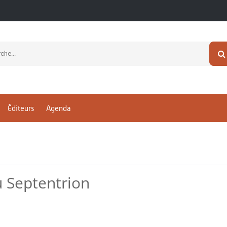
Éditeurs
Agenda
u Septentrion