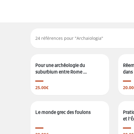
24
références pour "
Archaiologia
"
Pour une archéologie du
Réemp
suburbium entre Rome ...
dans l
25.00€
20.00
Le monde grec des foulons
Prati
et l'É