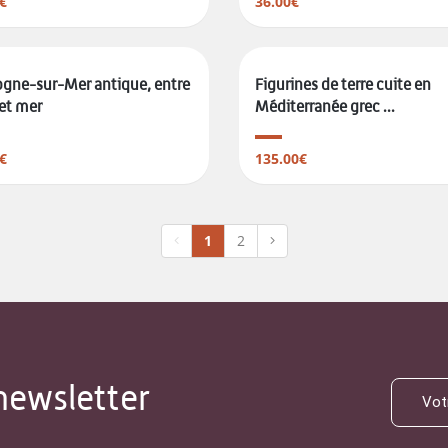
€
36.00€
gne-sur-Mer antique, entre
Figurines de terre cuite en
 et mer
Méditerranée grec ...
€
135.00€
1
2
newsletter