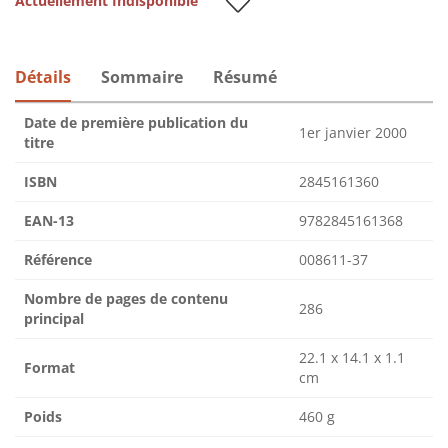
Actuellement Indisponible
Détails
Sommaire
Résumé
Date de première publication du
1er janvier 2000
titre
ISBN
2845161360
EAN-13
9782845161368
Référence
008611-37
Nombre de pages de contenu
286
principal
22.1 x 14.1 x 1.1
Format
cm
Poids
460 g