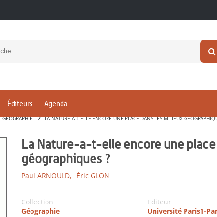
Éditeurs
Agenda
GÉOGRAPHIE
LA NATURE-A-T-ELLE ENCORE UNE PLACE DANS LES MILIEUX GÉOGRAPHIQU
La Nature-a-t-elle encore une place 
géographiques ?
Paul ARNOULD,
Éric GLON
Collection
Editeur
Géographie
Université Paris1-P