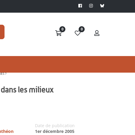
0
0
ES ?
dans les milieux
Date de publication
anthéon
1er décembre 2005