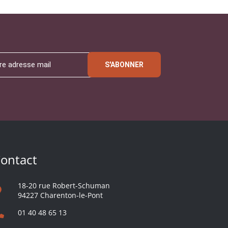
S'ABONNER
ontact
18-20 rue Robert-Schuman
94227 Charenton-le-Pont
01 40 48 65 13