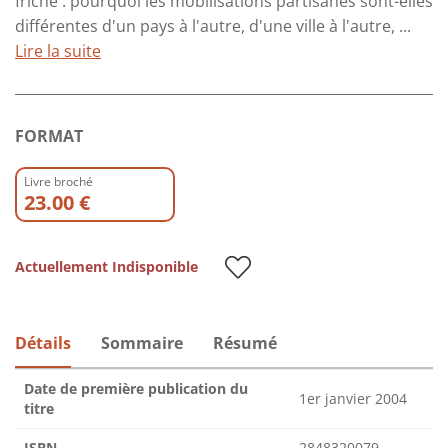
friche : pourquoi les mobilisations partisanes sont-elles
différentes d'un pays à l'autre, d'une ville à l'autre, ...
Lire la suite
FORMAT
Livre broché
23.00 €
Actuellement Indisponible
Détails
Sommaire
Résumé
Date de première publication du
1er janvier 2004
titre
ISBN
2848320079