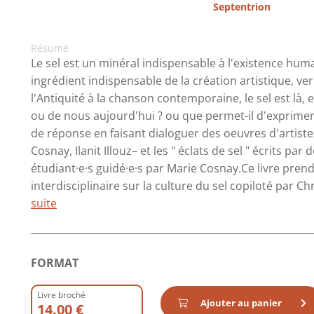
Septentrion
Résumé
Le sel est un minéral indispensable à l'existence humain
ingrédient indispensable de la création artistique, ve
l'Antiquité à la chanson contemporaine, le sel est là, 
ou de nous aujourd'hui ? ou que permet-il d'exprimer
de réponse en faisant dialoguer des oeuvres d'artis
Cosnay, Ilanit Illouz– et les " éclats de sel " écrits p
étudiant·e·s guidé·e·s par Marie Cosnay.Ce livre pren
interdisciplinaire sur la culture du sel copiloté par 
suite
FORMAT
Livre broché
Ajouter au panier
14.00 €