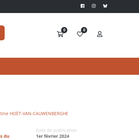
0
0
stine HOËT-VAN-CAUWENBERGHE
Date de publication
es du
1er février 2024