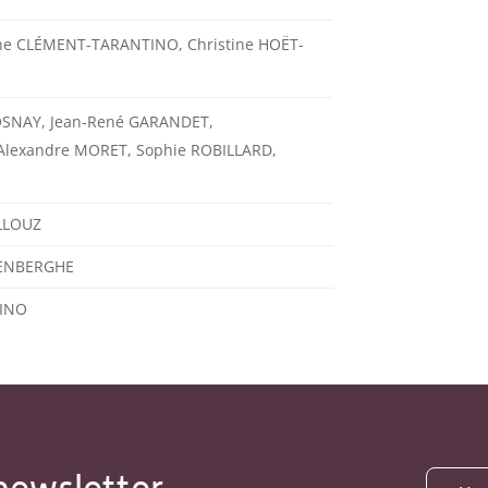
ne CLÉMENT-TARANTINO, Christine HOËT-
OSNAY, Jean-René GARANDET,
Alexandre MORET, Sophie ROBILLARD,
ILLOUZ
WENBERGHE
TINO