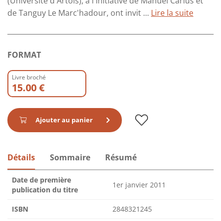
(Université d'Artois), à l'initiative de Manuel Carius et
de Tanguy Le Marc'hadour, ont invit ...
Lire la suite
FORMAT
Livre broché
15.00 €
Ajouter au panier
Détails
Sommaire
Résumé
Date de première
1er janvier 2011
publication du titre
ISBN
2848321245