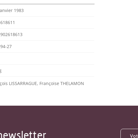
janvier 1983
2618611
2902618613
94-27
g
çois LISSARRAGUE, Françoise THELAMON
newsletter