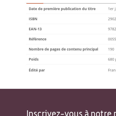
Date de première publication du titre
1er 
ISBN
290
EAN-13
978
Référence
0055
Nombre de pages de contenu principal
190
Poids
680 
Édité par
Fran
Inscrivez-vous à notre 