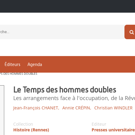
Éditeurs
Agenda
PS DES HOMMES DOUBLES
Le Temps des hommes doubles
Les arrangements face à l'occupation, de la Rév
Jean-François CHANET,
Annie CRÉPIN,
Christian WINDLER
Collection
Editeur
Histoire (Rennes)
Presses universitair