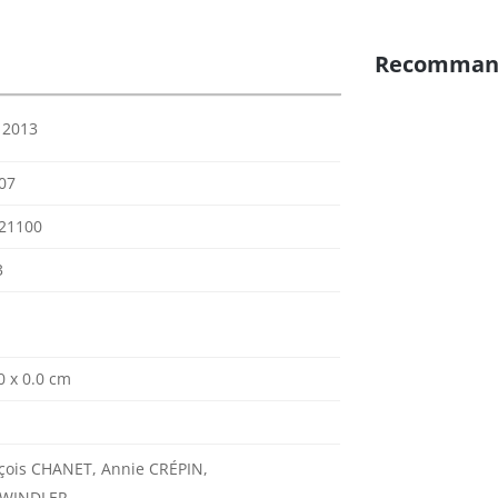
Recomman
r 2013
07
21100
3
0 x 0.0 cm
çois CHANET, Annie CRÉPIN,
n WINDLER