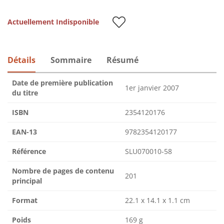
Actuellement Indisponible
Détails
Sommaire
Résumé
Date de première publication
1er janvier 2007
du titre
ISBN
2354120176
EAN-13
9782354120177
Référence
SLU070010-58
Nombre de pages de contenu
201
principal
Format
22.1 x 14.1 x 1.1 cm
Poids
169 g