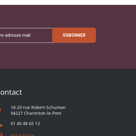
S'ABONNER
ontact
18-20 rue Robert-Schuman
94227 Charenton-le-Pont
01 40 48 65 13
Nous écrire