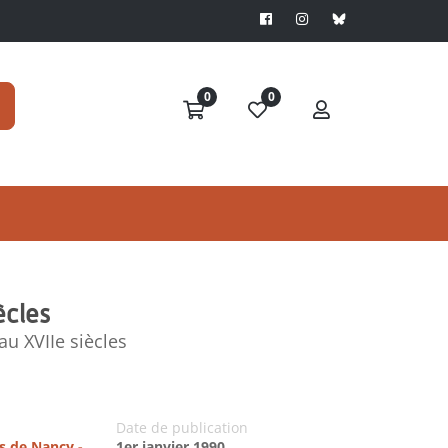
0
0
ècles
au XVIIe siècles
Date de publication
es de Nancy -
1er janvier 1990