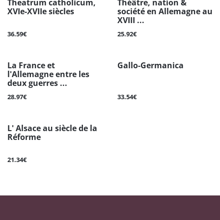
Theatrum catholicum,
Théâtre, nation &
XVIe-XVIIe siècles
société en Allemagne au
XVIII ...
36.59€
25.92€
La France et
Gallo-Germanica
l'Allemagne entre les
deux guerres ...
28.97€
33.54€
L' Alsace au siècle de la
Réforme
21.34€