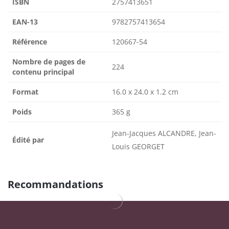
ISBN
2757413651
EAN-13
9782757413654
Référence
120667-54
Nombre de pages de
224
contenu principal
Format
16.0 x 24.0 x 1.2 cm
Poids
365 g
Jean-Jacques ALCANDRE, Jean-
Édité par
Louis GEORGET
Recommandations