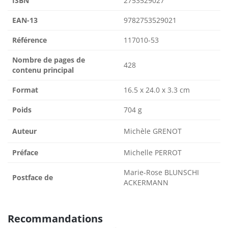
ISBN
2753529027
EAN-13
9782753529021
Référence
117010-53
Nombre de pages de
428
contenu principal
Format
16.5 x 24.0 x 3.3 cm
Poids
704 g
Auteur
Michèle GRENOT
Préface
Michelle PERROT
Marie-Rose BLUNSCHI
Postface de
ACKERMANN
Recommandations