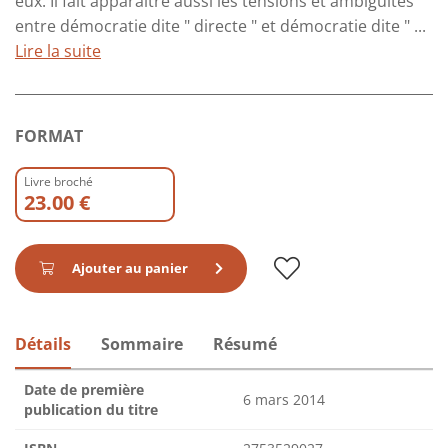
eux. Il fait apparaître aussi les tensions et ambiguïtés
entre démocratie dite " directe " et démocratie dite " ...
Lire la suite
FORMAT
Livre broché
23.00 €
Ajouter au panier
Détails
Sommaire
Résumé
Date de première
6 mars 2014
publication du titre