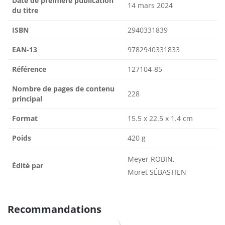
Date de première publication
14 mars 2024
du titre
ISBN
2940331839
EAN-13
9782940331833
Référence
127104-85
Nombre de pages de contenu
228
principal
Format
15.5 x 22.5 x 1.4 cm
Poids
420 g
Meyer ROBIN,
Édité par
Moret SÉBASTIEN
Recommandations