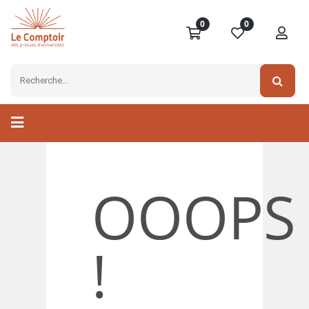
0
0
OOOPS
!