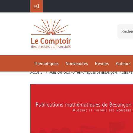
Thématiques
Nouveautés
Revues
Auteurs
ACCUEIL
PUBLICATIONS MATHÉMATIQUES DE BESANÇON - ALGÈBRE