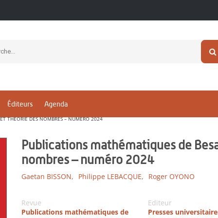
Éditeurs
Agenda
 ET THÉORIE DES NOMBRES – NUMÉRO 2024
Publications mathématiques de Besa
nombres – numéro 2024
Gaetan BISSON,
Philippe LEBACQUE,
Roger OYONO
Revue
Editeur
Publications mathématiques de
Presses universitaire