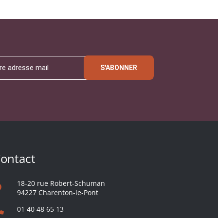
S'ABONNER
ontact
18-20 rue Robert-Schuman
94227 Charenton-le-Pont
01 40 48 65 13