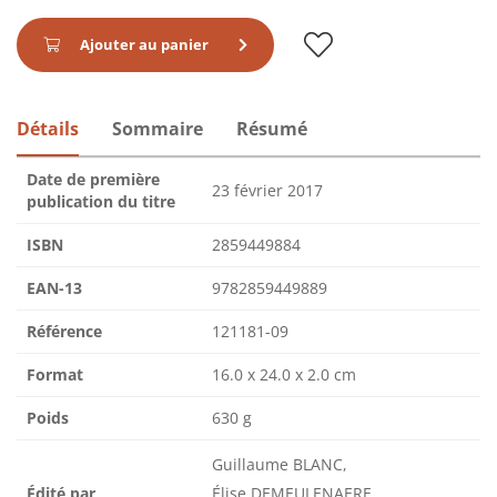
Ajouter au panier
Détails
Sommaire
Résumé
Date de première
23 février 2017
publication du titre
ISBN
2859449884
EAN-13
9782859449889
Référence
121181-09
Format
16.0 x 24.0 x 2.0 cm
Poids
630 g
Guillaume BLANC,
Édité par
Élise DEMEULENAERE,