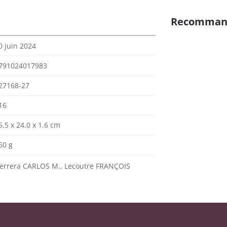
Recomman
0 juin 2024
791024017983
27168-27
16
5.5 x 24.0 x 1.6 cm
50 g
errera CARLOS M., Lecoutre FRANÇOIS