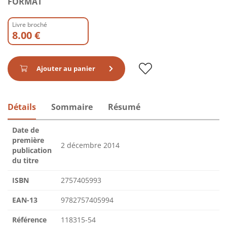
FORMAT
Livre broché
8.00 €
Ajouter au panier
Détails
Sommaire
Résumé
Date de
première
2 décembre 2014
publication
du titre
ISBN
2757405993
EAN-13
9782757405994
Référence
118315-54