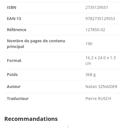
ISBN
2735129551
EAN-13
9782735129553
Référence
127850-02
Nombre de pages de contenu
190
principal
16.2 x 24.0 x 1.3
Format
cm
Poids
368 g
Auteur
Natan SZNAIDER
Traducteur
Pierre RUSCH
Recommandations