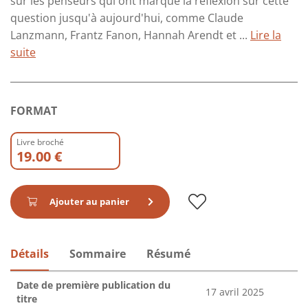
sur les penseurs qui ont marqué la réflexion sur cette
question jusqu'à aujourd'hui, comme Claude
Lanzmann, Frantz Fanon, Hannah Arendt et ...
Lire la
suite
FORMAT
Livre broché
19.00 €
Ajouter au panier
Détails
Sommaire
Résumé
Date de première publication du
17 avril 2025
titre