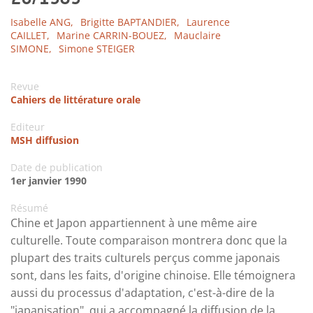
Isabelle ANG,
Brigitte BAPTANDIER,
Laurence
CAILLET,
Marine CARRIN-BOUEZ,
Mauclaire
SIMONE,
Simone STEIGER
Revue
Cahiers de littérature orale
Editeur
MSH diffusion
Date de publication
1er janvier 1990
Résumé
Chine et Japon appartiennent à une même aire
culturelle. Toute comparaison montrera donc que la
plupart des traits culturels perçus comme japonais
sont, dans les faits, d'origine chinoise. Elle témoignera
aussi du processus d'adaptation, c'est-à-dire de la
"japanisation", qui a accompagné la diffusion de la