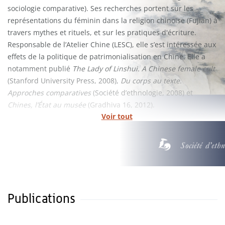
sociologie comparative). Ses recherches portent sur les
représentations du féminin dans la religion chinoise (Fujian) à
travers mythes et rituels, et sur les pratiques d'écriture.
Responsable de l’Atelier Chine (LESC), elle s’est intéressée aux
effets de la politique de patrimonialisation en Chine. Elle a
notamment publié
The Lady of Linshui. A Chinese female cult
(Stanford University Press, 2008),
Du corps au texte.
Approches comparatives
(Société d’ethnologie, 2008) et
Chines, l’État au musée
(Gradhiva 16, 2012).
Voir tout
Publications